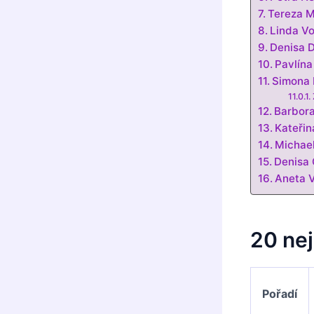
Tereza M
Linda Vo
Denisa 
Pavlína
Simona 
Barbora
Kateřin
Michael
Denisa 
Aneta V
20 ne
Pořadí