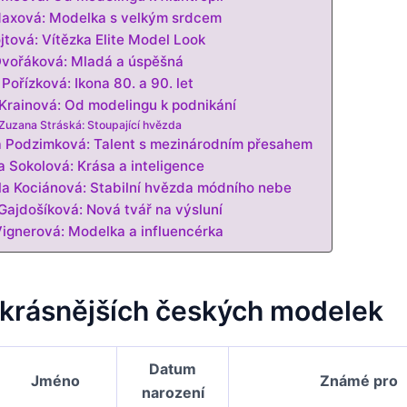
axová: Modelka s velkým srdcem
jtová: Vítězka Elite Model Look
Dvořáková: Mladá a úspěšná
 Pořízková: Ikona 80. a 90. let
Krainová: Od modelingu k podnikání
Zuzana Stráská: Stoupající hvězda
 Podzimková: Talent s mezinárodním přesahem
a Sokolová: Krása a inteligence
a Kociánová: Stabilní hvězda módního nebe
Gajdošíková: Nová tvář na výsluní
ignerová: Modelka a influencérka
jkrásnějších českých modelek
Datum
Jméno
Známé pro
narození