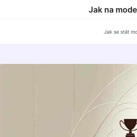
Přeskočit
Jak na model
na
obsah
Jak se stát m