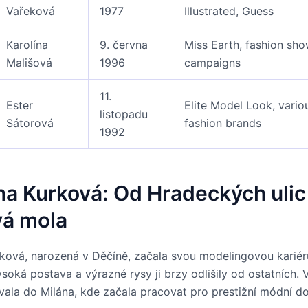
Vařeková
1977
Illustrated, Guess
Karolína
9. června
Miss Earth, fashion sho
Mališová
1996
campaigns
11.
Ester
Elite Model Look, vario
listopadu
Sátorová
fashion brands
1992
na Kurková: Od Hradeckých ulic
vá mola
rková, narozená v Děčíně, začala svou modelingovou karié
ysoká postava a výrazné rysy ji brzy odlišily od ostatních. 
vala do Milána, kde začala pracovat pro prestižní módní d