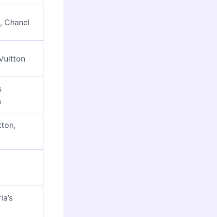
e, Chanel
Vuitton
s
n
tton,
ia’s