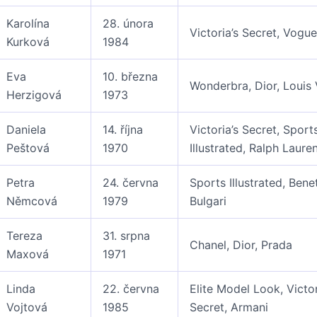
Karolína
28. února
Victoria’s Secret, Vogu
Kurková
1984
Eva
10. března
Wonderbra, Dior, Louis 
Herzigová
1973
Daniela
14. října
Victoria’s Secret, Sport
Peštová
1970
Illustrated, Ralph Laure
Petra
24. června
Sports Illustrated, Bene
Němcová
1979
Bulgari
Tereza
31. srpna
Chanel, Dior, Prada
Maxová
1971
Linda
22. června
Elite Model Look, Victor
Vojtová
1985
Secret, Armani