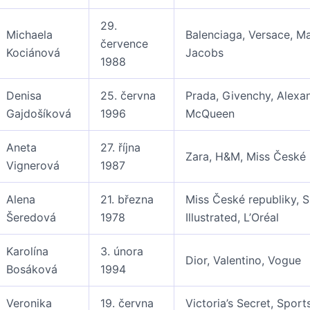
29.
Michaela
Balenciaga, Versace, M
července
Kociánová
Jacobs
1988
Denisa
25. června
Prada, Givenchy, Alexa
Gajdošíková
1996
McQueen
Aneta
27. října
Zara, H&M, Miss České 
Vignerová
1987
Alena
21. března
Miss České republiky, 
Šeredová
1978
Illustrated, L’Oréal
Karolína
3. února
Dior, Valentino, Vogue
Bosáková
1994
Veronika
19. června
Victoria’s Secret, Sport