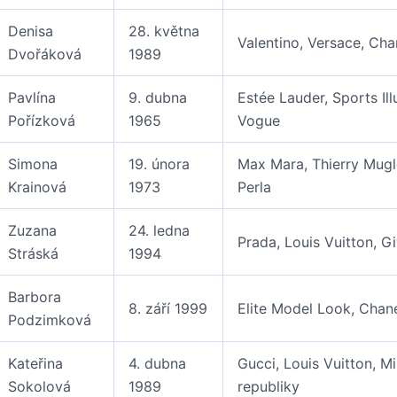
Denisa
28. května
Valentino, Versace, Cha
Dvořáková
1989
Pavlína
9. dubna
Estée Lauder, Sports Ill
Pořízková
1965
Vogue
Simona
19. února
Max Mara, Thierry Mugl
Krainová
1973
Perla
Zuzana
24. ledna
Prada, Louis Vuitton, G
Stráská
1994
Barbora
8. září 1999
Elite Model Look, Chane
Podzimková
Kateřina
4. dubna
Gucci, Louis Vuitton, M
Sokolová
1989
republiky