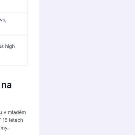
ws,
us high
 na
ru v mladém
V 15 letech
omy.