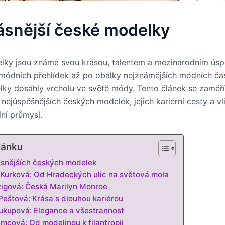
ásnější české modelky
lky jsou známé svou krásou, talentem a mezinárodním ús
 módních přehlídek až po obálky nejznámějších módních ča
ky dosáhly vrcholu ve světě módy. Tento článek se zaměří
nejúspěšnějších českých modelek, jejich kariérní cesty a vli
ní průmysl.
lánku
ásnějších českých modelek
 Kurková: Od Hradeckých ulic na světová mola
zigová: Česká Marilyn Monroe
Peštová: Krása s dlouhou kariérou
kupová: Elegance a všestrannost
mcová: Od modelingu k filantropii