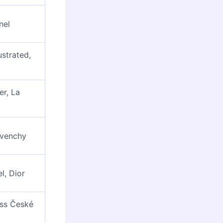
nel
ustrated,
er, La
ivenchy
l, Dior
iss České