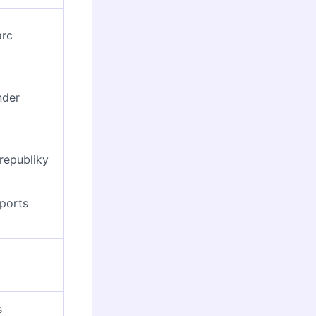
arc
nder
republiky
Sports
s