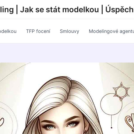
ing | Jak se stát modelkou | Úspěc
odelkou
TFP focení
Smlouvy
Modelingové agent