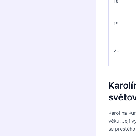
18
19
20
Karolí
světo
Karolína Ku
věku. Její v
se přestěho