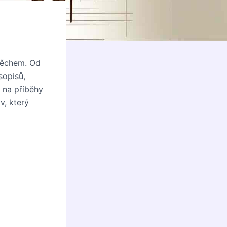
pěchem. Od
sopisů,
 na příběhy
v, který