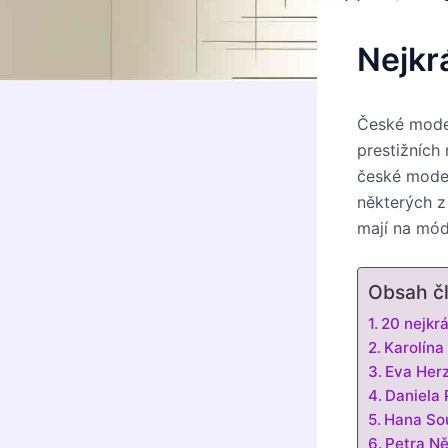
Nejkr
České mode
prestižních
české model
některých z 
mají na mód
Obsah č
20 nejkr
Karolína
Eva Her
Daniela 
Hana Sou
Petra Ně