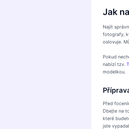
Jak na
Najít správn
fotografy, k
oslovuje. M
Pokud nechc
nabízí tzv.
T
modelkou.
Příprav
Před focení
Dbejte na to
které budet
jste vypadal