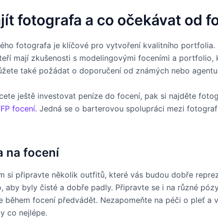
jít fotografa a co očekávat od f
ého fotografa je klíčové pro vytvoření kvalitního portfolia.
teří mají zkušenosti s modelingovými foceními a portfolio, 
ůžete také požádat o doporučení od známých nebo agentur
ete ještě investovat peníze do focení, pak si najděte fotog
FP focení
. Jedná se o barterovou spolupráci mezi fotogra
a na focení
m si připravte několik outfitů, které vás budou dobře repre
, aby byly čisté a dobře padly. Připravte se i na různé póz
e během focení předvádět. Nezapomeňte na péči o pleť a v
y co nejlépe.