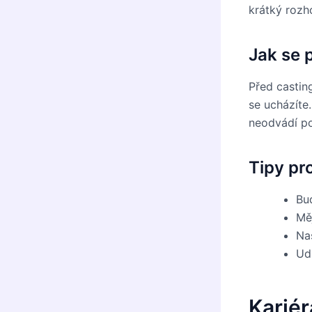
krátký rozh
Jak se p
Před castin
se ucházíte.
neodvádí po
Tipy pr
Bu
Měj
Na
Udr
Kariér