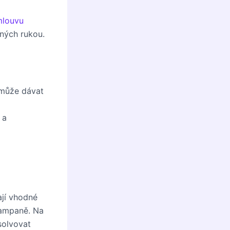
mlouvu
tných rukou.
 může dávat
 a
ají vhodné
kampaně. Na
solvovat