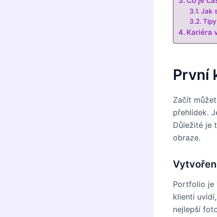
Co je ca
Jak s
Tipy
Kariéra 
První 
Začít můžet
přehlídek. J
Důležité je
obraze.
Vytvoření
Portfolio je
klienti uvi
nejlepší fot