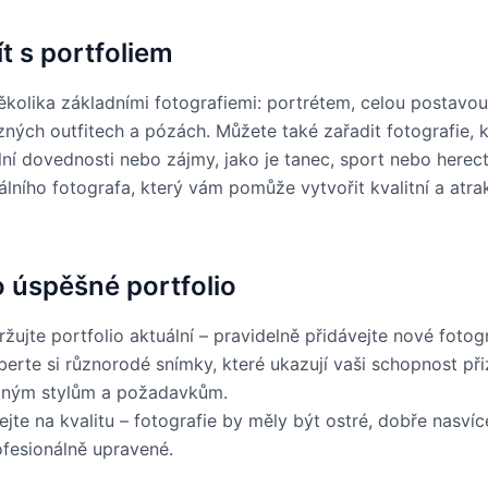
t s portfoliem
ěkolika základními fotografiemi: portrétem, celou postavou
zných outfitech a pózách. Můžete také zařadit fotografie, k
lní dovednosti nebo zájmy, jako je tanec, sport nebo herec
álního fotografa, který vám pomůže vytvořit kvalitní a atrak
o úspěšné portfolio
žujte portfolio aktuální – pravidelně přidávejte nové fotogr
berte si různorodé snímky, které ukazují vaši schopnost př
zným stylům a požadavkům.
jte na kvalitu – fotografie by měly být ostré, dobře nasví
ofesionálně upravené.