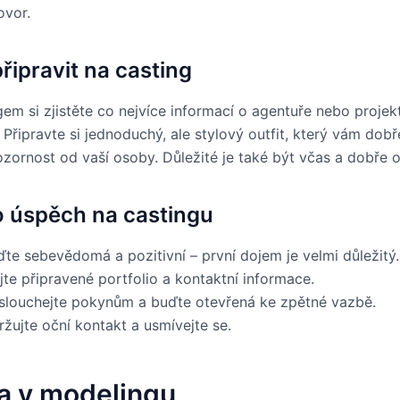
ovor.
řipravit na casting
gem si zjistěte co nejvíce informací o agentuře nebo projekt
 Připravte si jednoduchý, ale stylový outfit, který vám dob
zornost od vaší osoby. Důležité je také být včas a dobře 
o úspěch na castingu
ďte sebevědomá a pozitivní – první dojem je velmi důležitý.
te připravené portfolio a kontaktní informace.
slouchejte pokynům a buďte otevřená ke zpětné vazbě.
žujte oční kontakt a usmívejte se.
a v modelingu