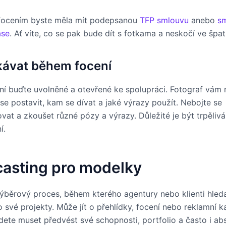
 focením byste měla mít podepsanou
TFP smlouvu
anebo
s
ase
. Ať víte, co se pak bude dít s fotkama a neskočí ve špa
ávat během focení
í buďte uvolněné a otevřené ke spolupráci. Fotograf vám
 se postavit, kam se dívat a jaké výrazy použít. Nebojte se
vat a zkoušet různé pózy a výrazy. Důležité je být trpělivá
í.
casting pro modelky
výběrový proces, během kterého agentury nebo klienti hled
 své projekty. Může jít o přehlídky, focení nebo reklamní 
dete muset předvést své schopnosti, portfolio a často i ab