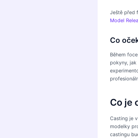
Ještě před
Model Rele
Co oček
Během focen
pokyny, jak
experimento
profesionáln
Co je 
Casting je 
modelky pro
castingu bu