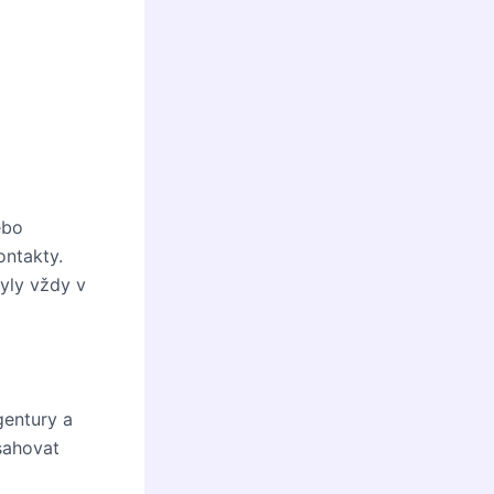
ebo
ontakty.
byly vždy v
gentury a
bsahovat