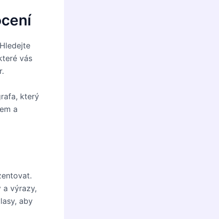
ocení
 Hledejte
které vás
.
rafa, který
fem a
zentovat.
y a výrazy,
lasy, aby