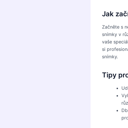
Jak začí
Začněte s n
snímky v rů
vaše speciá
si profesion
snímky.
Tipy pr
Udr
Vy
rů
Dbe
pr