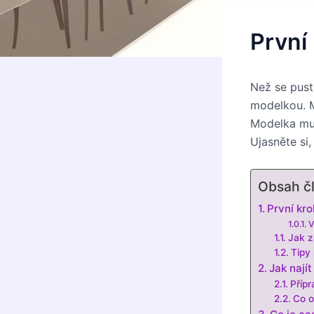
První
Než se pustí
modelkou. M
Modelka musí
Ujasněte si,
Obsah č
První kr
V
Jak z
Tipy 
Jak nají
Přípr
Co o