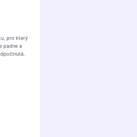
u, pro který
ře padne a
odpočinutá.