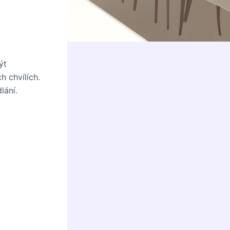
ýt
h chvílích.
lání.