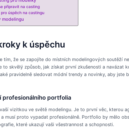
sting pro modelky
e připravit na casting
 pro úspěch na castingu
v modelingu
kroky k úspěchu
e tím, že se zapojíte do místních modelingových soutěží n
e to skvělý způsob, jak získat první zkušenosti a navázat k
 také pravidelně sledovat módní trendy a novinky, aby jste 
 profesionálního portfolia
 vaší vizitkou ve světě modelingu. Je to první věc, kterou a
dí, a musí proto vypadat profesionálně. Portfolio by mělo o
ografie, které ukazují vaši všestrannost a schopnosti.