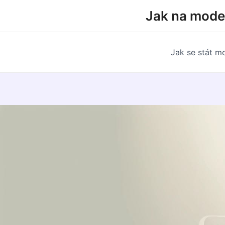
Přeskočit
Jak na model
na
obsah
Jak se stát m