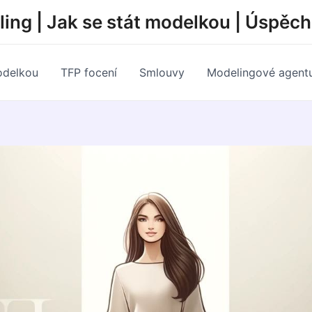
ing | Jak se stát modelkou | Úspěc
odelkou
TFP focení
Smlouvy
Modelingové agent