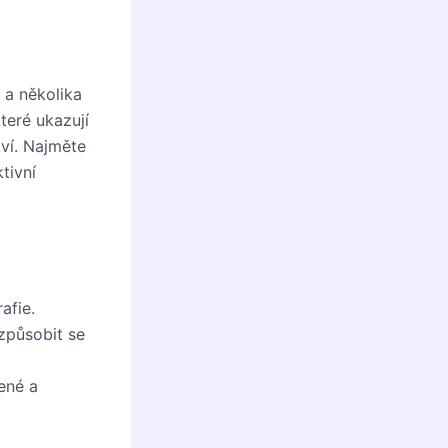
 a několika
teré ukazují
tví. Najměte
tivní
afie.
izpůsobit se
cené a